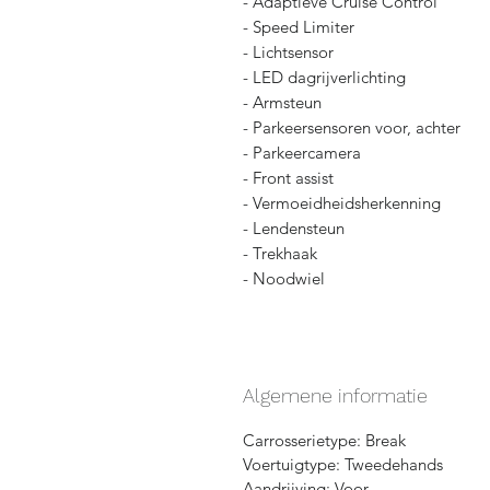
- Adaptieve Cruise Control
- Speed Limiter
- Lichtsensor
- LED dagrijverlichting
- Armsteun
- Parkeersensoren voor, achter
- Parkeercamera
- Front assist
- Vermoeidheidsherkenning
- Lendensteun
- Trekhaak
- Noodwiel
Algemene informatie
Carrosserietype: Break
Voertuigtype: Tweedehands
Aandrijving: Voor