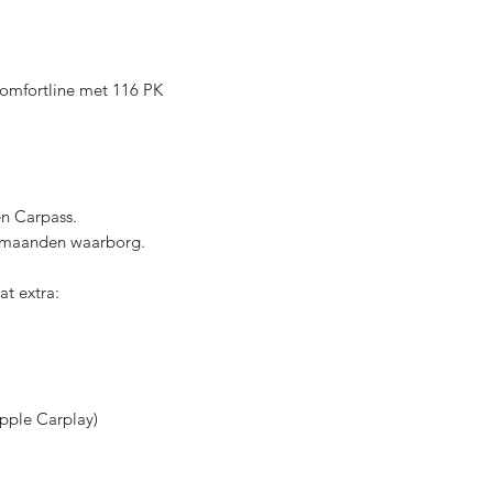
Comfortline met 116 PK
een Carpass.
 maanden waarborg.
t extra:
pple Carplay)