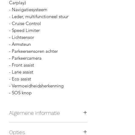
Carplay)
- Navigatiesysteem
- Leder, multifunctioneel stuur
- Cruise Control
- Speed Limiter
- Lichtsensor
- Armsteun
- Parkeersensoren achter
- Parkeercamera
- Front assist
- Lane assist
- Eco assist
- Vermoeidheidsherkenning
- SOS knop
Algemene informatie
Carrosserietype: Monovolume
Opties
Voertuigtype: Tweedehands