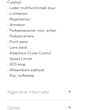
Carplay)
- Leder, multifunctioneel stuur
- Lichtsensor
- Regensensor
- Armsteun
- Parkeersensoren voor, achter
- Parkeercamera
- Front assist
- Lane assist
- Adaptieve Cruise Control
- Speed Limiter
- SOS knop
- Afneembare trekhaak
- Elec. kofferklep
Algemene informatie
Carrosserietype: SUV
Opties
Voertuigtype: Tweedehands