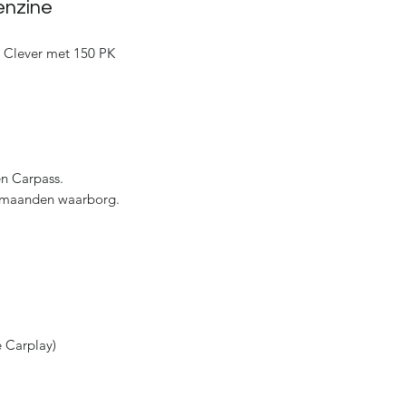
enzine
 Clever met 150 PK
een Carpass.
 maanden waarborg.
e Carplay)